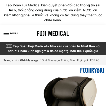
Tập Đoàn Fuji Medical kiên quyết
phản đối
các
thông tin sai
lệch
, thổi phồng công dụng của nước ion kiềm. Nước ion
kiềm
không phải
là thuốc và không có tác dụng thay thế thuốc
chữa bệnh.
MENU
🇯🇵 Tập Đoàn Fuji Medical – Nhà sản xuất đến từ Nhật Bản với
hơn 71+ năm kinh nghiệm & đã có mặt tại hơn 100+ quốc gia
Trang chủ
Ghế Massage
Ghế Massage Thông Minh Fujiiryoki E57 AS-R600F – Thương hiệu Nhật Bản
/
/