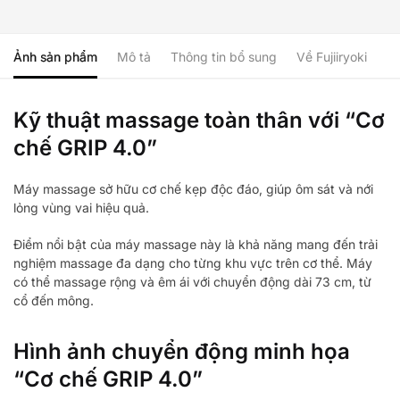
Ảnh sản phẩm
Mô tả
Thông tin bổ sung
Về Fujiiryoki
Đá
Kỹ thuật massage toàn thân với “Cơ
chế GRIP 4.0”
Máy massage sở hữu cơ chế kẹp độc đáo, giúp ôm sát và nới
lỏng vùng vai hiệu quả.
Điểm nổi bật của máy massage này là khả năng mang đến trải
nghiệm massage đa dạng cho từng khu vực trên cơ thể. Máy
có thể massage rộng và êm ái với chuyển động dài 73 cm, từ
cổ đến mông.
Hình ảnh chuyển động minh họa
“Cơ chế GRIP 4.0”