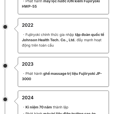
・Phát hành
máy lọc nước iON kiềm Fujiiryoki
HWP-55
2022
・Fujiiryoki chính thức gia nhập
tập đoàn quốc tế
Johnson Health Tech. Co., Ltd.
đẩy mạnh hoạt
động trên toàn cầu
2023
・Phát hành
ghế massage trị liệu Fujiiryoki JP-
3000
2024
・
Kỉ niệm 70 năm
thành lập
・Phát hành
máy trị liệu điện trường cao áp