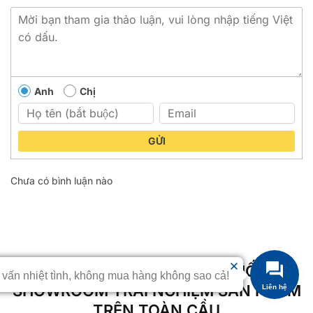
Anh
Chị
GỬI
Chưa có bình luận nào
HỆ THỐNG ĐẠI LÝ PHÂN PHỐI &
 vấn nhiệt tình, không mua hàng không sao cả!
SHOWROOM TRẢI NGHIỆM SẢN PHẨM
Liên hệ
TRÊN TOÀN CẦU