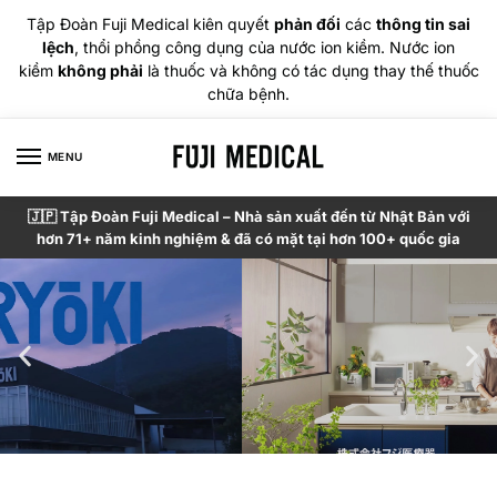
Tập Đoàn Fuji Medical kiên quyết
phản đối
các
thông tin sai
lệch
, thổi phồng công dụng của nước ion kiềm. Nước ion
kiềm
không phải
là thuốc và không có tác dụng thay thế thuốc
chữa bệnh.
MENU
🇯🇵 Tập Đoàn Fuji Medical – Nhà sản xuất đến từ Nhật Bản với
hơn 71+ năm kinh nghiệm & đã có mặt tại hơn 100+ quốc gia