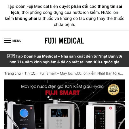
Tập Đoàn Fuji Medical kiên quyết
phản đối
các
thông tin sai
lệch
, thổi phồng công dụng của nước ion kiềm. Nước ion
kiềm
không phải
là thuốc và không có tác dụng thay thế thuốc
chữa bệnh.
MENU
🇯🇵 Tập Đoàn Fuji Medical – Nhà sản xuất đến từ Nhật Bản với
hơn 71+ năm kinh nghiệm & đã có mặt tại hơn 100+ quốc gia
Trang chủ
Tin tức
Fuji Smart – Máy lọc nước ion kiềm Nhật Bản tối ưu riêng cho nguồn nước Việt Nam
/
/