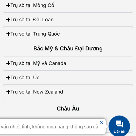
Trụ sở tại Mông Cổ
Trụ sở tại Đài Loan
Trụ sở tại Trung Quốc
Bắc Mỹ & Châu Đại Dương
Trụ sở tại Mỹ và Canada
Trụ sở tại Úc
Trụ sở tại New Zealand
Châu Âu
Trụ sở tại Vương Quốc Anh
 vấn nhiệt tình, không mua hàng không sao cả!
Liên hệ