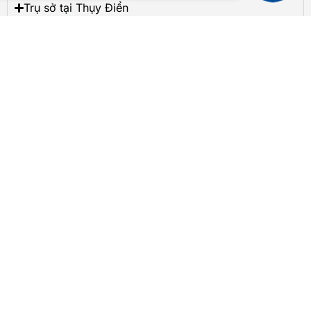
Trụ sở tại Thụy Điển
Trụ sở tại Tây Ban Nha
Trụ sở tại Romania
Trụ sở tại Ý
Trụ sở tại Hungary
Trụ sở tại Đức
Trụ sở tại Pháp
Trụ sở tại Đan Mạch
Trụ sở tại Bulgaria