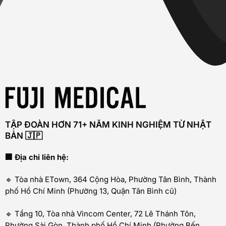
TẬP ĐOÀN HƠN 71+ NĂM KINH NGHIỆM TỪ NHẬT
BẢN 🇯🇵
🏢 Địa chỉ liên hệ:
🔹 Tòa nhà ETown, 364 Cộng Hòa, Phường Tân Bình, Thành
phố Hồ Chí Minh (Phường 13, Quận Tân Bình cũ)
🔹 Tầng 10, Tòa nhà Vincom Center, 72 Lê Thánh Tôn,
Phường Sài Gòn, Thành phố Hồ Chí Minh (Phường Bến