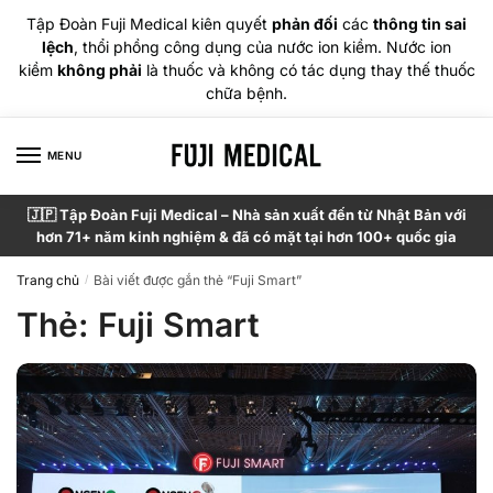
Tập Đoàn Fuji Medical kiên quyết
phản đối
các
thông tin sai
lệch
, thổi phồng công dụng của nước ion kiềm. Nước ion
kiềm
không phải
là thuốc và không có tác dụng thay thế thuốc
chữa bệnh.
MENU
🇯🇵 Tập Đoàn Fuji Medical – Nhà sản xuất đến từ Nhật Bản với
hơn 71+ năm kinh nghiệm & đã có mặt tại hơn 100+ quốc gia
Trang chủ
Bài viết được gắn thẻ “Fuji Smart”
/
Thẻ:
Fuji Smart