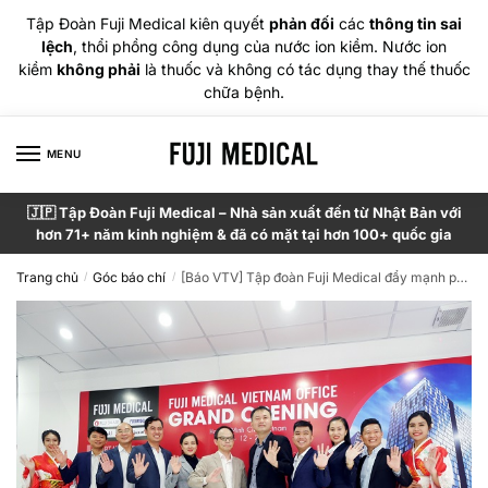
Tập Đoàn Fuji Medical kiên quyết
phản đối
các
thông tin sai
lệch
, thổi phồng công dụng của nước ion kiềm. Nước ion
kiềm
không phải
là thuốc và không có tác dụng thay thế thuốc
chữa bệnh.
MENU
🇯🇵 Tập Đoàn Fuji Medical – Nhà sản xuất đến từ Nhật Bản với
hơn 71+ năm kinh nghiệm & đã có mặt tại hơn 100+ quốc gia
Trang chủ
Góc báo chí
[Báo VTV] Tập đoàn Fuji Medical đẩy mạnh phát triển thương hiệu Fuji Smart, Fujiiryoki, Osaki và Kiwami
/
/