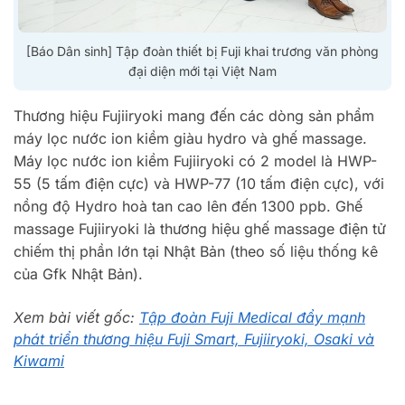
[Báo Dân sinh] Tập đoàn thiết bị Fuji khai trương văn phòng
đại diện mới tại Việt Nam
Thương hiệu Fujiiryoki mang đến các dòng sản phẩm
máy lọc nước ion kiềm giàu hydro và ghế massage.
Máy lọc nước ion kiềm Fujiiryoki có 2 model là HWP-
55 (5 tấm điện cực) và HWP-77 (10 tấm điện cực), với
nồng độ Hydro hoà tan cao lên đến 1300 ppb. Ghế
massage Fujiiryoki là thương hiệu ghế massage điện tử
chiếm thị phần lớn tại Nhật Bản (theo số liệu thống kê
của Gfk Nhật Bản).
Xem bài viết gốc:
Tập đoàn Fuji Medical đẩy mạnh
phát triển thương hiệu Fuji Smart, Fujiiryoki, Osaki và
Kiwami