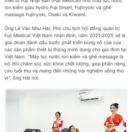
thiết bị Fuji Nhật Bản (Fuji Medical) như máy lọc nước
ion kiềm giàu hydro Fuji Smart, Fujiiryoki và ghế
massage Fujiiryoki, Osaki và Kiwami.
Ông Lê Văn Như Hải, Phó chủ tịch hội đồng quản trị
Fuji Medical Việt Nam nhận định, năm 2021-2025 sẽ là
giai đoạn đánh dấu bước phát triển bùng nổ của của
các sản phẩm thiết bị thông minh dùng cho gia đình tại
Việt Nam. “Máy lọc nước ion kiềm và ghế massage là
bộ đôi chăm sóc sức khỏe chất lượng, góp phần nâng
cao tuổi thọ và mang đến những trải nghiệm sống thú
vị”, ông Hải nói.