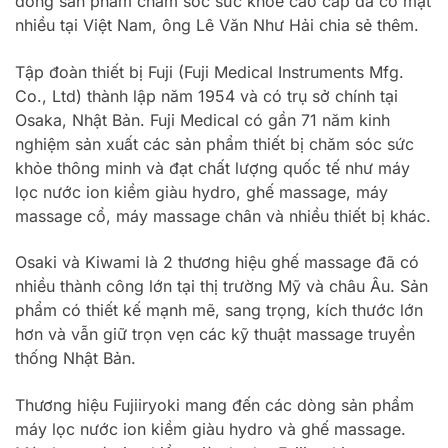
dòng sản phẩm chăm sóc sức khỏe cao cấp đã có mặt
nhiều tại Việt Nam, ông Lê Văn Như Hải chia sẻ thêm.
Tập đoàn thiết bị Fuji (Fuji Medical Instruments Mfg.
Co., Ltd) thành lập năm 1954 và có trụ sở chính tại
Osaka, Nhật Bản. Fuji Medical có gần 71 năm kinh
nghiệm sản xuất các sản phẩm thiết bị chăm sóc sức
khỏe thông minh và đạt chất lượng quốc tế như máy
lọc nước ion kiềm giàu hydro, ghế massage, máy
massage cổ, máy massage chân và nhiều thiết bị khác.
Osaki và Kiwami là 2 thương hiệu ghế massage đã có
nhiều thành công lớn tại thị trường Mỹ và châu Âu. Sản
phẩm có thiết kế mạnh mẽ, sang trọng, kích thước lớn
hơn và vẫn giữ trọn vẹn các kỹ thuật massage truyền
thống Nhật Bản.
Thương hiệu Fujiiryoki mang đến các dòng sản phẩm
máy lọc nước ion kiềm giàu hydro và ghế massage.