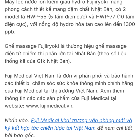
Máy lọc nước ion kiềm giàu hydro Fujiiryoki mang
phong cách thiết kế mang đậm chất Nhật Bản, có 2
model là HWP-55 (5 tấm điện cực) và HWP-77 (10 tấm
điện cực), với nồng độ hydro hòa tan cao lên đến 1300
ppb.
Ghế massage Fujiiryoki là thương hiệu ghế massage
điện tử chiếm thị phần lớn tại Nhật Bản (theo số liệu
thống kê của Gfk Nhật Bản).
Fuji Medical Việt Nam là đơn vị phân phối và bảo hành
các thiết bị chăm sóc sức khỏe thông minh chính hãng
của Fuji Medical tại thị trường Việt Nam. Xem thêm
thông tin các các sản phẩm của Fuji Medical tại
website: www.fujimedical.vn.
Nhấn vào:
Fuji Medical khai trương văn phòng mới và
ký kết hợp tác chiến lược tại Việt Nam
để xem chi tiết
bài báo gốc.