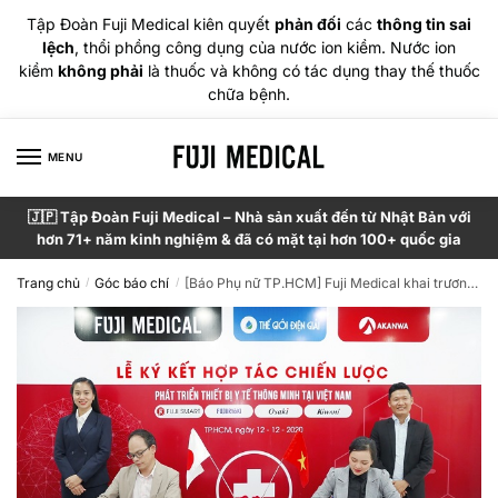
Tập Đoàn Fuji Medical kiên quyết
phản đối
các
thông tin sai
lệch
, thổi phồng công dụng của nước ion kiềm. Nước ion
kiềm
không phải
là thuốc và không có tác dụng thay thế thuốc
chữa bệnh.
MENU
🇯🇵 Tập Đoàn Fuji Medical – Nhà sản xuất đến từ Nhật Bản với
hơn 71+ năm kinh nghiệm & đã có mặt tại hơn 100+ quốc gia
Trang chủ
Góc báo chí
[Báo Phụ nữ TP.HCM] Fuji Medical khai trương văn phòng mới và ký kết hợp tác chiến lược tại Việt Nam
/
/