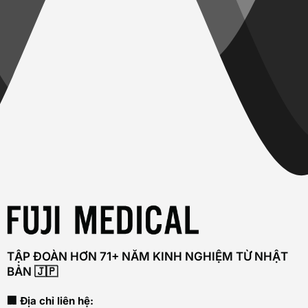
TẬP ĐOÀN HƠN 71+ NĂM KINH NGHIỆM TỪ NHẬT
BẢN 🇯🇵
🏢 Địa chỉ liên hệ: