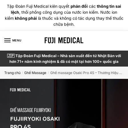
Tập Đoàn Fuji Medical kiên quyết
phản đối
các
thông tin sai
lệch
, thổi phồng công dụng của nước ion kiềm. Nước ion
kiềm
không phải
là thuốc và không có tác dụng thay thế thuốc
chữa bệnh.
MENU
🇯🇵 Tập Đoàn Fuji Medical – Nhà sản xuất đến từ Nhật Bản với
hơn 71+ năm kinh nghiệm & đã có mặt tại hơn 100+ quốc gia
Trang chủ
Ghế Massage
Ghế massage Osaki Pro 4S – Thương Hiệu Đến Từ Nhật Bản
/
/