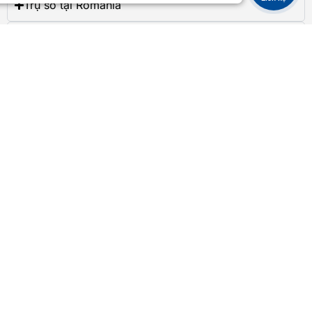
Trụ sở tại Romania
Trụ sở tại Ý
Trụ sở tại Hungary
Trụ sở tại Đức
Trụ sở tại Pháp
Trụ sở tại Đan Mạch
Trụ sở tại Bulgaria
Phương thức thanh toán
©
2025
– www.fuji-vietnam.com