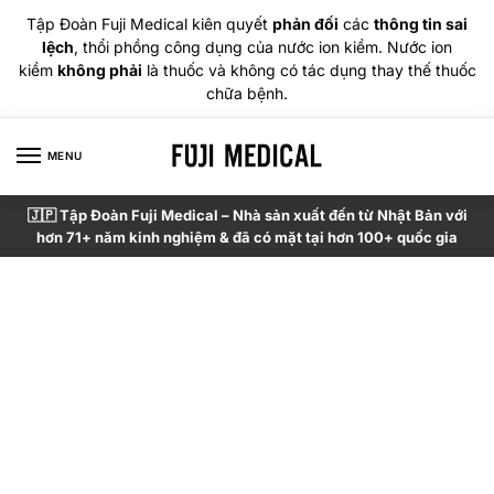
Tập Đoàn Fuji Medical kiên quyết
phản đối
các
thông tin sai
lệch
, thổi phồng công dụng của nước ion kiềm. Nước ion
kiềm
không phải
là thuốc và không có tác dụng thay thế thuốc
chữa bệnh.
MENU
🇯🇵 Tập Đoàn Fuji Medical – Nhà sản xuất đến từ Nhật Bản với
hơn 71+ năm kinh nghiệm & đã có mặt tại hơn 100+ quốc gia
TẬP ĐOÀN FUJI MEDICAL
Fuji Medical khởi đầu là một nhà sản xuất các sản phẩm
làm đẹp và chăm sóc sức khỏe. Năm 1954, công ty trở
thành đơn vị đầu tiên trên thế giới sản xuất ghế