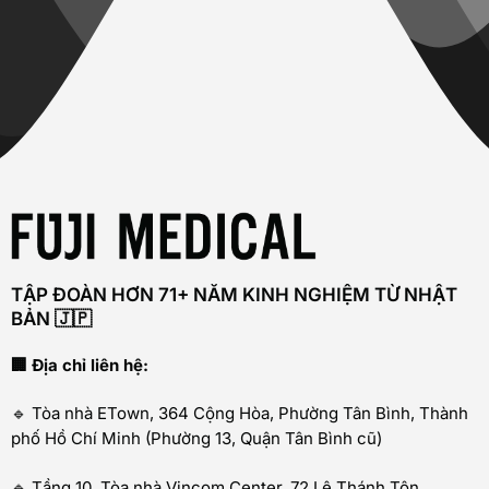
TẬP ĐOÀN HƠN 71+ NĂM KINH NGHIỆM TỪ NHẬT
BẢN 🇯🇵
🏢 Địa chỉ liên hệ:
🔹 Tòa nhà ETown, 364 Cộng Hòa, Phường Tân Bình, Thành
phố Hồ Chí Minh (Phường 13, Quận Tân Bình cũ)
🔹 Tầng 10, Tòa nhà Vincom Center, 72 Lê Thánh Tôn,