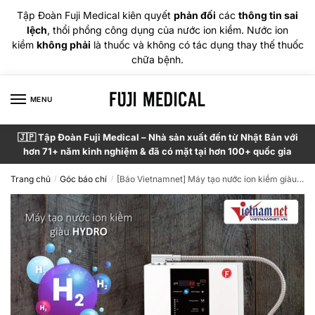
Tập Đoàn Fuji Medical kiên quyết
phản đối
các
thông tin sai
lệch
, thổi phồng công dụng của nước ion kiềm. Nước ion
kiềm
không phải
là thuốc và không có tác dụng thay thế thuốc
chữa bệnh.
MENU
🇯🇵 Tập Đoàn Fuji Medical – Nhà sản xuất đến từ Nhật Bản với
hơn 71+ năm kinh nghiệm & đã có mặt tại hơn 100+ quốc gia
Trang chủ
Góc báo chí
[Báo Vietnamnet] Máy tạo nước ion kiềm giàu Hydro Fuji Smart cho doanh nhân
/
/