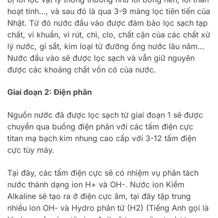
hoạt tính…, và sau đó là qua 3-9 màng lọc tiên tiến của
Nhật. Từ đó nước đầu vào được đảm bảo lọc sạch tạp
chất, vi khuẩn, vi rút, chì, clo, chất cặn của các chất xử
lý nước, gỉ sắt, kim loại từ đường ống nước lâu năm…
Nước đầu vào sẽ được lọc sạch và vẫn giữ nguyên
được các khoáng chất vốn có của nước.
Giai đoạn 2: Điện phân
Nguồn nước đã được lọc sạch từ giai đoạn 1 sẽ được
chuyển qua buồng điện phân với các tấm điện cực
titan mạ bạch kim nhung cao cấp với 3-12 tấm điện
cực tùy máy.
Tại đây, các tấm điện cực sẽ có nhiệm vụ phân tách
nước thành dạng ion H+ và OH-. Nước ion Kiềm
Alkaline sẽ tạo ra ở điện cực âm, tại đây tập trung
nhiều ion OH- và Hydro phân tử (H2) (Tiếng Anh gọi là