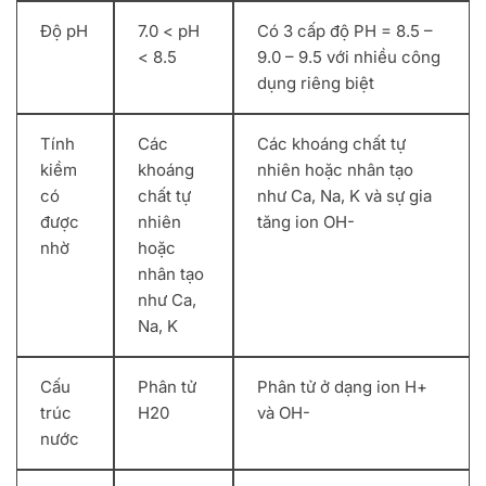
Độ pH
7.0 < pH
Có 3 cấp độ PH = 8.5 –
< 8.5
9.0 – 9.5 với nhiều công
dụng riêng biệt
Tính
Các
Các khoáng chất tự
kiềm
khoáng
nhiên hoặc nhân tạo
có
chất tự
như Ca, Na, K và sự gia
được
nhiên
tăng ion OH-
nhờ
hoặc
nhân tạo
như Ca,
Na, K
Cấu
Phân tử
Phân tử ở dạng ion H+
trúc
H20
và OH-
nước