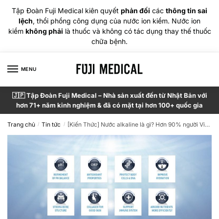
Tập Đoàn Fuji Medical kiên quyết
phản đối
các
thông tin sai
lệch
, thổi phồng công dụng của nước ion kiềm. Nước ion
kiềm
không phải
là thuốc và không có tác dụng thay thế thuốc
chữa bệnh.
MENU
🇯🇵 Tập Đoàn Fuji Medical – Nhà sản xuất đến từ Nhật Bản với
hơn 71+ năm kinh nghiệm & đã có mặt tại hơn 100+ quốc gia
Trang chủ
Tin tức
[Kiến Thức] Nước alkaline là gì? Hơn 90% người Việt nhầm lẫn!
/
/