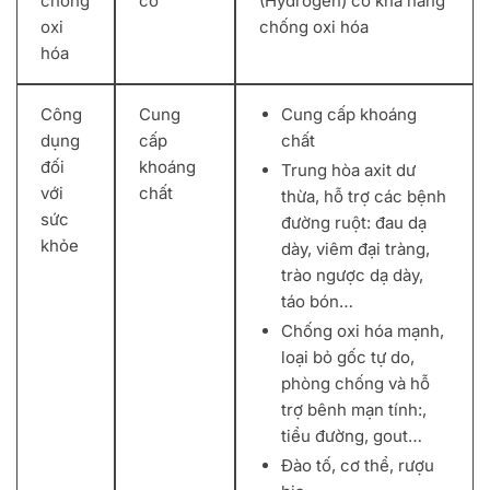
chống
có
(Hydrogen) có khả năng
oxi
chống oxi hóa
hóa
Công
Cung
Cung cấp khoáng
dụng
cấp
chất
đối
khoáng
Trung hòa axit dư
với
chất
thừa, hỗ trợ các bệnh
sức
đường ruột: đau dạ
khỏe
dày, viêm đại tràng,
trào ngược dạ dày,
táo bón…
Chống oxi hóa mạnh,
loại bỏ gốc tự do,
phòng chống và hỗ
trợ bênh mạn tính:,
tiểu đường, gout…
Đào tố, cơ thể, rượu