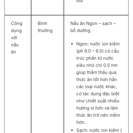
bia
Công
Bình
Nấu ăn Ngon – sạch –
dụng
thường
bổ dưỡng
với
Ngon: nước ion kiềm
nấu
(ph 9.0 – 9.5) có cấu
ăn
trúc phân tử nước
siêu nhỏ chỉ 0.5 nm
giúp thẩm thấu qua
thức ăn tốt hơn hẳn
các loại nước khác,
có tác dụng đặc biệt
như chiết xuất nhiều
hương vị hơn và làm
thức ăn trở nên mềm
hơn.
Sạch: nước ion kiềm (