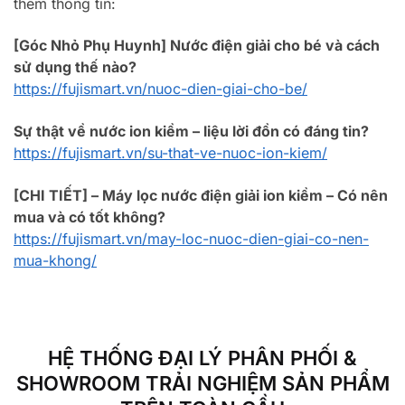
thêm thông tin:
[Góc Nhỏ Phụ Huynh] Nước điện giải cho bé và cách
sử dụng thế nào?
https://fujismart.vn/nuoc-dien-giai-cho-be/
Sự thật về nước ion kiềm – liệu lời đồn có đáng tin?
https://fujismart.vn/su-that-ve-nuoc-ion-kiem/
[CHI TIẾT] – Máy lọc nước điện giải ion kiềm – Có nên
mua và có tốt không?
https://fujismart.vn/may-loc-nuoc-dien-giai-co-nen-
mua-khong/
HỆ THỐNG ĐẠI LÝ PHÂN PHỐI &
SHOWROOM TRẢI NGHIỆM SẢN PHẨM